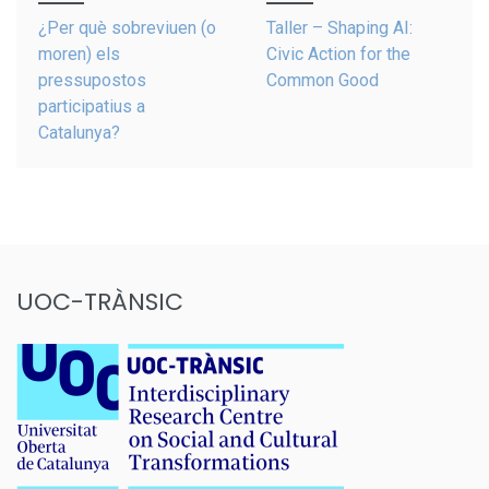
navigation
¿Per què sobreviuen (o
Taller – Shaping AI:
moren) els
Civic Action for the
pressupostos
Common Good
participatius a
Catalunya?
UOC-TRÀNSIC