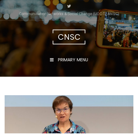
Skip
to
Communication Networks & Social Change (UOC-TRÀNSIC)
content
CNSC
PRIMARY MENU