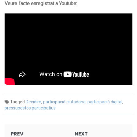
Veure l’acte enregistrat a Youtube:
Tagged
Decidim
,
participació ciutadana
,
participació digital
,
pressupostos participatius
Post
PREV
NEXT