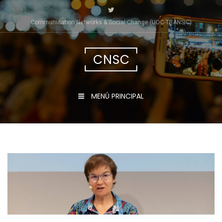
Saltar
al
Communication Networks & Social Change (UOC-TRÀNSIC)
contenido
CNSC
MENÚ PRINCIPAL