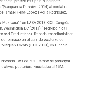
 social protest by Spain ‘s indignats
xa “(Vanguardia Dossier
, 2014) al costat de
at de Ismael Peña-Lopez i Adrià Rodríguez.
ca Mexicana?”
en LASA 2013 XXXI Congrés
on.
Washington DC (2013).
“Tecnopolítica i
s and Productions): Trobada transdisciplinar
 de formació en el curs de postgrau de
 Polítiques Locals (UAB, 2013), en l’Escola
at Nòmada.
Des de 2011 també he participat
iciatives posteriors vinculades al 15M.