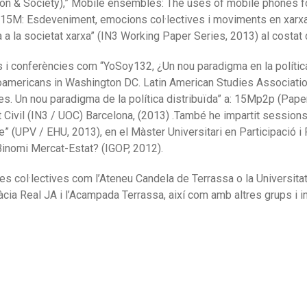
on & Society),” Mobile ensembles: The uses of mobile phones for
,” 15M: Esdeveniment, emocions col·lectives i moviments en xar
ia a la societat xarxa” (IN3 Working Paper Series, 2013) al cost
s i conferències com “YoSoy132, ¿Un nou paradigma en la políti
inoamericans in Washington DC.
Latin American Studies Associati
s. Un nou paradigma de la política distribuïda” a: 15Mp2p (Paper
Civil (IN3 / UOC) Barcelona, (2013) .També he impartit sessions
e” (UPV / EHU, 2013), en el Màster Universitari en Participació
i
l’Binomi Mercat-Estat?
(IGOP, 2012).
ves col·lectives com l’Ateneu Candela de Terrassa o la Universit
ia Real JA i l’Acampada Terrassa, així com amb altres grups i in