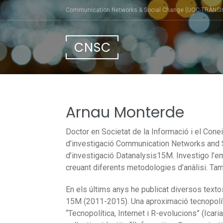
Skip
Communication Networks & Social Change (UOC-TRÀNSI
to
content
CNSC
Arnau Monterde
Doctor en Societat de la Informació i el Cone
d’investigació Communication Networks and So
d’investigació Datanalysis15M.
Investigo l’e
creuant diferents metodologies d’anàlisi.
Tam
En els últims anys he publicat diversos texto
15M (2011-2015). Una aproximació tecnopolític
“Tecnopolítica, Internet i R-evolucions” (Icari