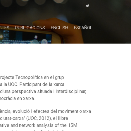
CTES
PUBLICACIONS
ENGLISH
ESPAÑOL
rojecte Tecnopolítica en el grup
 a la UOC.
Participant de la xarxa
’una perspectiva situada i interdisciplinar,
ocràcia en xarxa.
rgència, evolució i efectes del moviment-xarxa
iutat-xarxa” (UOC, 2012), el llibre
litative and network analysis of the 15M