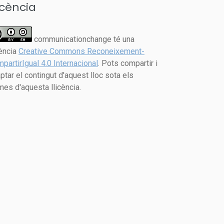
icència
communicationchange té una
cència
Creative Commons Reconeixement-
partirIgual 4.0 Internacional
. Pots compartir i
ptar el contingut d'aquest lloc sota els
mes d'aquesta llicència.