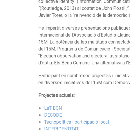
collective identity
“(Information, Communicati
“(Routledge, 2013) al costat de John Postill
Javier Toret, o la “reinvenció de la democràc
He impartit diverses presentacions públique
Internacional de l’Associació d’Estudis Llat
15M. La potència de les multituds connectade
del 15M.
Programa de Comunicació i Societat 
“Election observation and electoral assistanc
d’estiu: Els Béns Comuns: Una alternativa a 
Participant en nombrosos projectes i iniciati
en diverses iniciatives del 15M com Democràc
Projectes actuals:
LaT BCN
DECODE
Tecnopolítica i participació local
INTERIDENTITAT