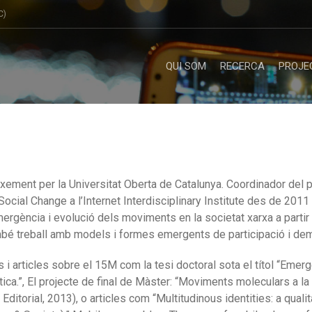
C)
QUI SOM
RECERCA
PROJE
ixement per la Universitat Oberta de Catalunya.
Coordinador del p
cial Change a l’Internet Interdisciplinary Institute des de 2011
mergència i evolució dels moviments en la societat xarxa a partir d
bé treball amb models i formes emergents de participació i dem
s i articles sobre el 15M com la tesi doctoral sota el títol “Eme
a.”, El projecte de final de Màster:
“Moviments moleculars a la c
a Editorial, 2013), o articles com “Multitudinous identities: a qua