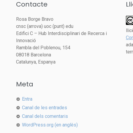
Contacte
Ll
Rosa Borge Bravo
cnsc (arrova) uoc (punt) edu
lli
Edifici C – Hub Interdisciplinari de Recerca i
Com
Innovació
ada
Rambla del Poblenou, 154
ter
08018 Barcelona
Catalunya, Espanya
Meta
Entra
Canal de les entrades
Canal dels comentaris
WordPress.org (en anglès)