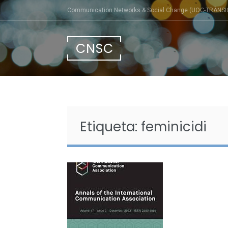
Skip
Communication Networks & Social Change (UOC-TRÀNSI
to
content
CNSC
Etiqueta:
feminicidi