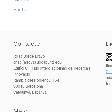
femicide...
+ info
Contacte
Ll
Rosa Borge Bravo
cnsc (arrova) uoc (punt) edu
lli
Edifici C – Hub Interdisciplinari de Recerca i
Com
Innovació
ada
Rambla del Poblenou, 154
ter
08018 Barcelona
Catalunya, Espanya
Meta