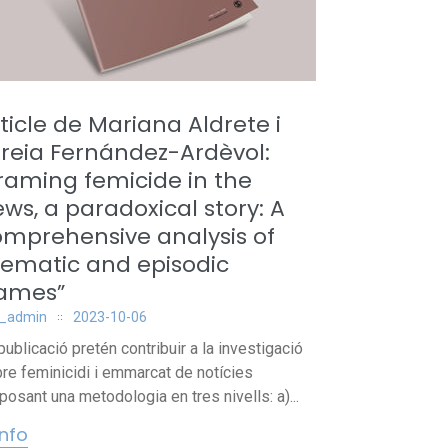
ticle de Mariana Aldrete i
reia Fernández-Ardèvol:
raming femicide in the
ws, a paradoxical story: A
mprehensive analysis of
hematic and episodic
rames”
_admin
2023-10-06
publicació pretén contribuir a la investigació
re feminicidi i emmarcat de notícies
posant una metodologia en tres nivells: a)...
info