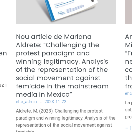
Nou article de Mariana
Ar
Aldrete: “Challenging the
Mi
 en
protest paradigm and
“F
winning legitimacy. Analysis
ne
of the representation of the
co
social movement against
t
femicide in the mainstream
f
ez i
media in Mexico”
ehc
ehc_admin
2023-11-22
La 
sob
Aldrete, M. (2023). Challenging the protest
pro
paradigm and winning legitimacy. Analysis of the
representation of the social movement against
+ 