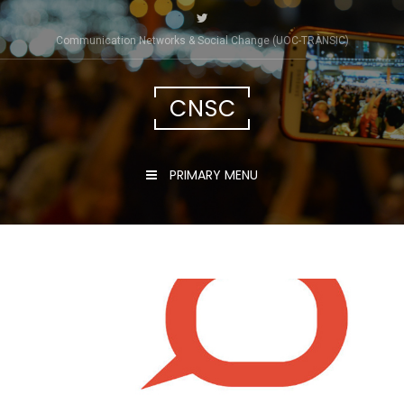
Skip
to
Communication Networks & Social Change (UOC-TRÀNSIC)
content
CNSC
PRIMARY MENU