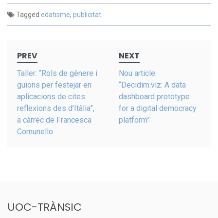
Tagged
edatisme
,
publicitat
Post
PREV
NEXT
navigation
Taller: “Rols de gènere i
Nou article:
guions per festejar en
“Decidim.viz: A data
aplicacions de cites:
dashboard prototype
reflexions des d’Itàlia”,
for a digital democracy
a càrrec de Francesca
platform”
Comunello
UOC-TRÀNSIC