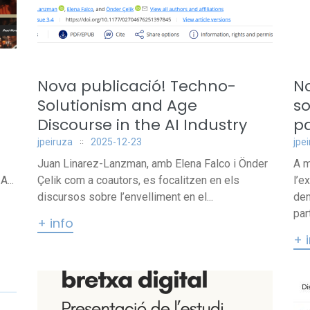
Nova publicació! Techno-
N
Solutionism and Age
s
Discourse in the AI Industry
pa
jpeiruza
2025-12-23
jpe
Juan Linarez-Lanzman, amb Elena Falco i Önder
A m
...
Çelik com a coautors, es focalitzen en els
l’e
discursos sobre l’envelliment en el...
dem
par
+ info
+ 