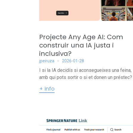
Projecte Any Age AI: Com
construir una IA justa i
inclusiva?
jpeiruza
2026-01-28
I si la IA decidís si aconsegueixes una feina,
amb qui pots sortir o si et donen un préstec? A
+ info