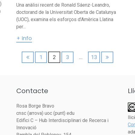
)
Una anàlisi recent de Ronald Sáenz-Leandro,
à
doctorand de la Universitat Oberta de Catalunya
(UOC), examina els esforços d’Amèrica Llatina
per...
+ info
1
2
3
…
13
Contacte
Ll
Rosa Borge Bravo
cnsc (arrova) uoc (punt) edu
lli
Edifici C – Hub Interdisciplinari de Recerca i
Com
Innovació
ada
Rambla del Poblenou, 154