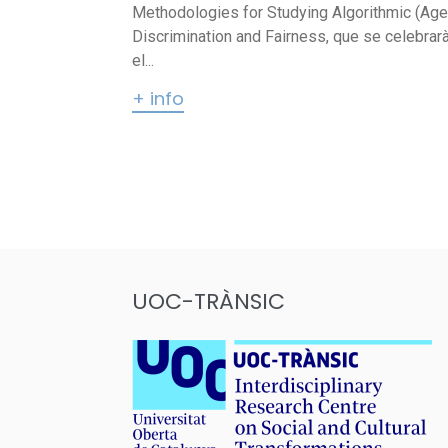
Methodologies for Studying Algorithmic (Age
Discrimination and Fairness, que se celebrar
el...
+ info
Paginació
de
les
entrades
UOC-TRÀNSIC