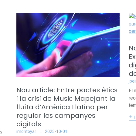
No
Ex
di
de
jpe
Nou article: Entre pactes ètics
El 
i la crisi de Musk: Mapejant la
rec
lluita d’Amèrica Llatina per
tem
regular les campanyes
+ 
digitals
imontoya1
2025-10-01
e