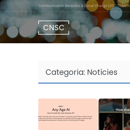
Skip
Communication Networks & Social Change (UOC-TRÀNSI
to
content
CNSC
Categoria:
Notícies