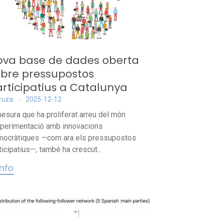
ova base de dades oberta
obre pressupostos
rticipatius a Catalunya
iruza
2025-12-12
esura que ha proliferat arreu del món
xperimentació amb innovacions
ocràtiques —com ara els pressupostos
ticipatius—, també ha crescut...
info