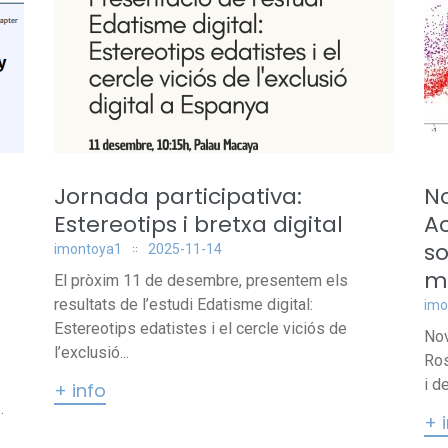
Jornada participativa:
No
Estereotips i bretxa digital
Ac
so
imontoya1
2025-11-14
mi
El pròxim 11 de desembre, presentem els
resultats de l’estudi Edatisme digital:
imo
Estereotips edatistes i el cercle viciós de
Nov
l’exclusió...
Ros
i d
+ info
.
+ 