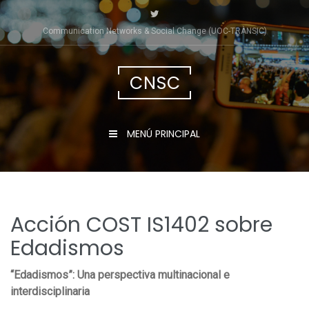
Saltar
al
Communication Networks & Social Change (UOC-TRÀNSIC)
contenido
CNSC
MENÚ PRINCIPAL
Acción COST IS1402 sobre
Edadismos
“Edadismos”: Una perspectiva multinacional e
interdisciplinaria