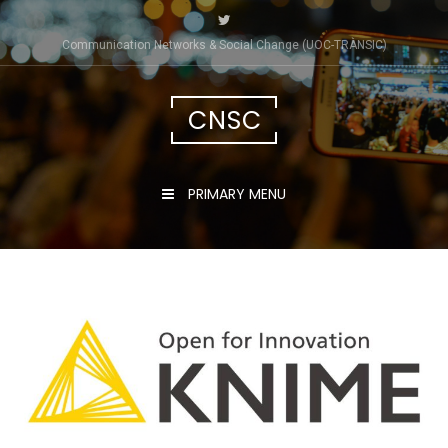
Skip
to
Communication Networks & Social Change (UOC-TRÀNSIC)
content
CNSC
PRIMARY MENU