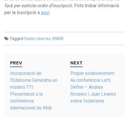
farà per estricte ordre d’inscripció.
Pots trobar informació
per la inscripció a
aquí
.
Tagged
Dades obertes
,
KNIME
Post
PREV
NEXT
navigation
Incorporació de
Proper esdeveniment:
l’Edatisme Generatiu en
4a conferència Let’s
models TTI:
Define – Andrea
Presentació a la
Rosales i Juan Linares
conferència
sobre l’edatisme
internacional de Milà