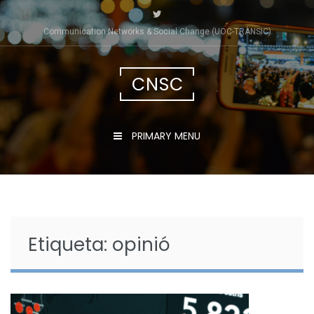
Skip
to
Communication Networks & Social Change (UOC-TRÀNSIC)
content
CNSC
PRIMARY MENU
Etiqueta:
opinió