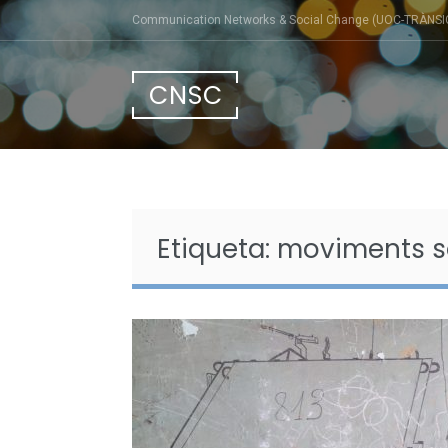
Skip
Communication Networks & Social Change (UOC-TRÀNSI
to
content
CNSC
Etiqueta:
moviments s