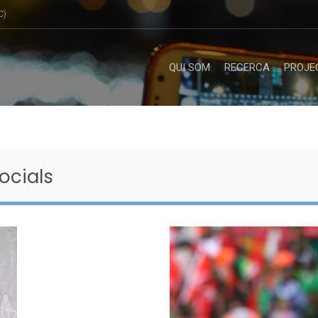
C)
QUI SOM
RECERCA
PROJE
ocials