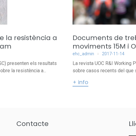
 la resistència a
Documents de treba
rgam
moviments 15M i 
ehc_admin
2017-11-14
C) presenten els resultats
La revista UOC R&I Working P
bre la resistència a...
sobre casos recents del que 
+ info
Contacte
Ll