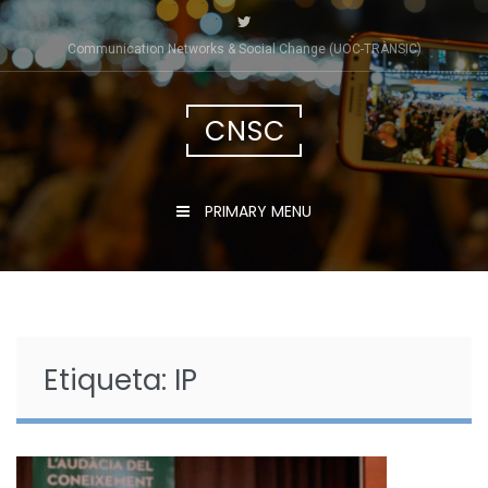
Skip
to
Communication Networks & Social Change (UOC-TRÀNSIC)
content
CNSC
PRIMARY MENU
Etiqueta:
IP