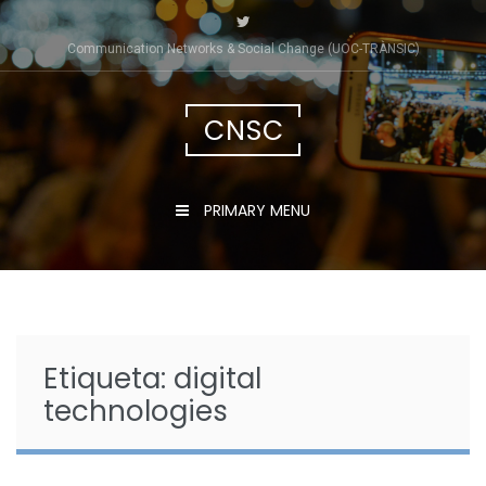
Skip
to
Communication Networks & Social Change (UOC-TRÀNSIC)
content
CNSC
PRIMARY MENU
Etiqueta:
digital
technologies