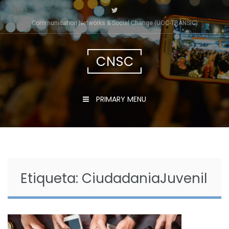
Skip
to
Communication Networks & Social Change (UOC-TRÀNSIC)
content
CNSC
PRIMARY MENU
Etiqueta:
CiudadaniaJuvenil