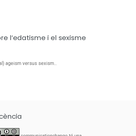
re l’edatisme i el sexisme
tal) ageism versus sexism...
icència
communicationchange té una