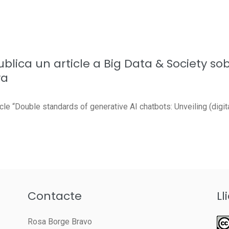
lica un article a Big Data & Society sob
va
ticle “Double standards of generative AI chatbots: Unveiling (digi
Contacte
Ll
Rosa Borge Bravo