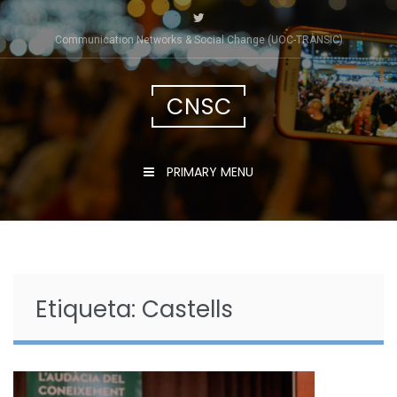
Skip
to
Communication Networks & Social Change (UOC-TRÀNSIC)
content
CNSC
PRIMARY MENU
Etiqueta:
Castells