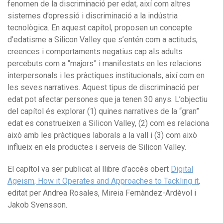
fenomen de la discriminació per edat, així com altres
sistemes d’opressió i discriminació a la indústria
tecnològica. En aquest capítol, proposen un concepte
d’edatisme a Silicon Valley que s’entén com a actituds,
creences i comportaments negatius cap als adults
percebuts com a “majors” i manifestats en les relacions
interpersonals i les pràctiques institucionals, així com en
les seves narratives. Aquest tipus de discriminació per
edat pot afectar persones que ja tenen 30 anys. L’objectiu
del capítol és explorar (1) quines narratives de la “gran”
edat es construeixen a Silicon Valley, (2) com es relaciona
això amb les pràctiques laborals a la vall i (3) com això
influeix en els productes i serveis de Silicon Valley.
El capítol va ser publicat al llibre d’accés obert
Digital
Ageism, How it Operates and Approaches to Tackling it
,
editat per Andrea Rosales, Mireia Fernàndez-Ardèvol i
Jakob Svensson.