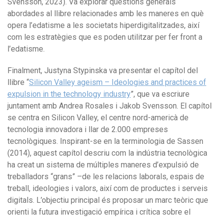
Svensson, 2023). Va explorar qüestions generals
abordades al llibre relacionades amb les maneres en què
opera l’edatisme a les societats hiperdigitalitzades, així
com les estratègies que es poden utilitzar per fer front a
l’edatisme.
Finalment, Justyna Stypinska va presentar el capítol del
llibre “
Silicon Valley ageism – Ideologies and practices of
expulsion in the technology industry
”, que va escriure
juntament amb Andrea Rosales i Jakob Svensson. El capítol
se centra en Silicon Valley, el centre nord-americà de
tecnologia innovadora i llar de 2.000 empreses
tecnològiques. Inspirant-se en la terminologia de Sassen
(2014), aquest capítol descriu com la indústria tecnològica
ha creat un sistema de múltiples maneres d’expulsió de
treballadors “grans” –de les relacions laborals, espais de
treball, ideologies i valors, així com de productes i serveis
digitals. L’objectiu principal és proposar un marc teòric que
orienti la futura investigació empírica i crítica sobre el