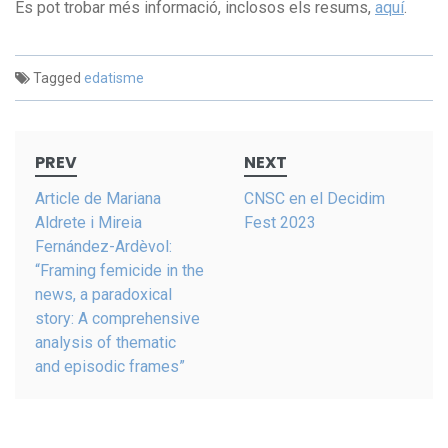
Es pot trobar més informació, inclosos els resums,
aquí
.
Tagged
edatisme
Post
PREV
NEXT
navigation
Article de Mariana
CNSC en el Decidim
Aldrete i Mireia
Fest 2023
Fernández-Ardèvol:
“Framing femicide in the
news, a paradoxical
story: A comprehensive
analysis of thematic
and episodic frames”