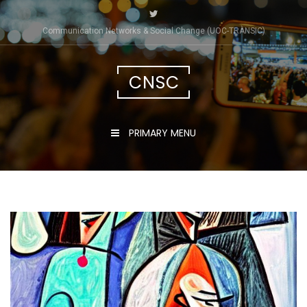
Skip
to
Communication Networks & Social Change (UOC-TRÀNSIC)
content
CNSC
PRIMARY MENU