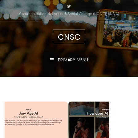
Skip
to
Communication Networks & Social Change (UOC-TRÀNSIC)
content
CNSC
PRIMARY MENU