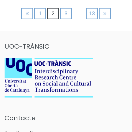
Paginació
1
2
3
…
13
de
les
entrades
UOC-TRÀNSIC
Contacte