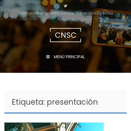
Saltar
al
Communication Networks & Social Change (UOC-TRÀNSIC)
contenido
CNSC
MENÚ PRINCIPAL
Etiqueta:
presentación