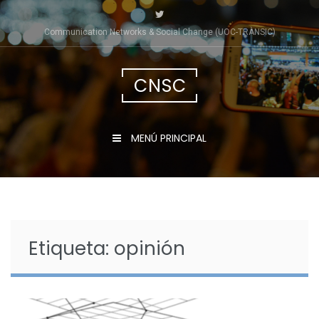
Saltar
al
Communication Networks & Social Change (UOC-TRÀNSIC)
contenido
CNSC
MENÚ PRINCIPAL
Etiqueta:
opinión