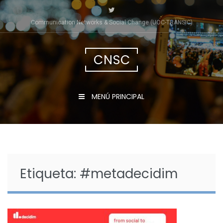
Saltar
al
Communication Networks & Social Change (UOC-TRÀNSIC)
contenido
CNSC
MENÚ PRINCIPAL
Etiqueta:
#metadecidim