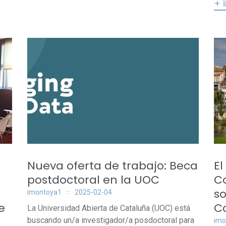
+ 
Nueva oferta de trabajo: Beca
El
postdoctoral en la UOC
C
so
imontoya1
2025-02-04
e
C
La Universidad Abierta de Cataluña (UOC) está
buscando un/a investigador/a posdoctoral para
imo