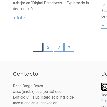
trabajar en “Digital Paradoxes – Explorando la
La 
desconexión...
Eda
cel
+ info
..
+ 
1
2
3
Contacto
Li
Rosa Borge Bravo
cnsc (arroba) uoc (punto) edu
lic
Edificio C – Hub Interdisciplinario de
Com
Investigación e Innovación
com