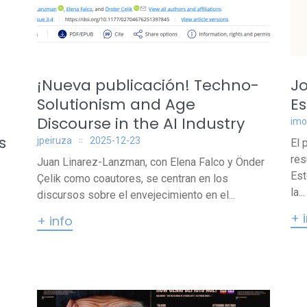
¡Nueva publicación! Techno-
Jo
Solutionism and Age
Es
Discourse in the AI Industry
imo
s
jpeiruza
2025-12-23
El 
res
Juan Linarez-Lanzman, con Elena Falco y Önder
Est
Çelik como coautores, se centran en los
la...
discursos sobre el envejecimiento en el...
+ 
+ info