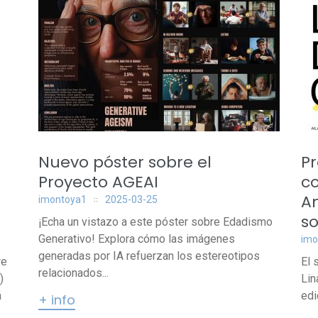
Nuevo póster sobre el
Pr
Proyecto AGEAI
co
An
imontoya1
2025-03-25
s
¡Echa un vistazo a este póster sobre Edadismo
Generativo! Explora cómo las imágenes
imo
generadas por IA refuerzan los estereotipos
re
El 
relacionados...
)
Lin
á
edi
+ info