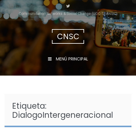
Saltar
al
Communication Networks & Social Change (UOC-TRÀNSIC)
contenido
CNSC
MENÚ PRINCIPAL
Etiqueta:
DialogoIntergeneracional