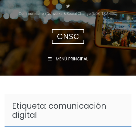
Saltar
al
Communication Networks & Social Change (UOC-TRÀNSIC)
contenido
CNSC
MENÚ PRINCIPAL
Etiqueta:
comunicación
digital