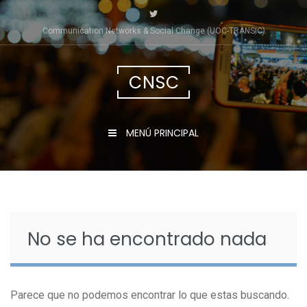
Saltar
al
Communication Networks & Social Change (UOC-TRÀNSIC)
contenido
CNSC
MENÚ PRINCIPAL
No se ha encontrado nada
Parece que no podemos encontrar lo que estas buscando.