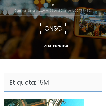
Saltar
al
Communication Networks & Social Change (UOC-TRÀNSIC)
contenido
CNSC
MENÚ PRINCIPAL
Etiqueta:
15M