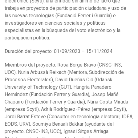
electrónico (Scytl), una entidad sin ánimo de lucro que
trabaja en proyectos de participación ciudadana y uso de
las nuevas tecnologías (Fundació Ferrer i Guardia) e
investigadores en ciencias sociales y políticas
especialistas en la búsqueda del voto electrónico y la
participación política.
Duración del proyecto: 01/09/2023 – 15/11/2024.
Miembros del proyecto: Rosa Borge Bravo (CNSC-IN3,
UOC), Nuria Arbussà Reixach (Mentora, Subdirección de
Procesos Electorales), David Dueñas Cid (Gdańsk
University of Technology (GUT), Hungría Panadero
Hernández (Fundación Ferrer y Guardia), Josep Mañé
Chaparro (Fundación Ferrer y Guardia), Núria Costa Mirada
(empresa Scytl), Adrià Rodríguez-Pérez (empresa Scytl),
Jordi Barrat Esteve (Consultor en tecnología electoral, IDEA,
EODS, URV), Soumiya Benaali Bakkar (ayudante del
proyecto, CNSC-IN3, UOC), Ignasi Sitges Arriaga