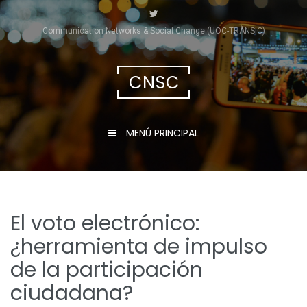
Saltar
al
Communication Networks & Social Change (UOC-TRÀNSIC)
contenido
CNSC
MENÚ PRINCIPAL
El voto electrónico:
¿herramienta de impulso
de la participación
ciudadana?