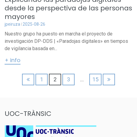
desde la perspectiva de las personas
mayores
jpeiruza
2025-08-26
Nuestro grupo ha puesto en marcha el proyecto de
investigación DP-DDS | «Paradojas digitales» en tiempos
de vigilancia basada en...
+ info
Paginación
1
2
3
…
15
de
entradas
UOC-TRÀNSIC