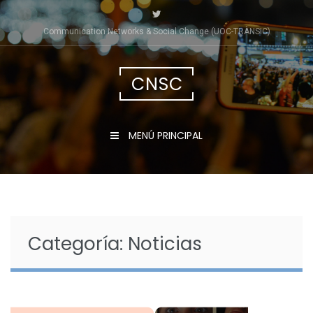
Saltar
al
Communication Networks & Social Change (UOC-TRÀNSIC)
contenido
CNSC
MENÚ PRINCIPAL
Categoría:
Noticias