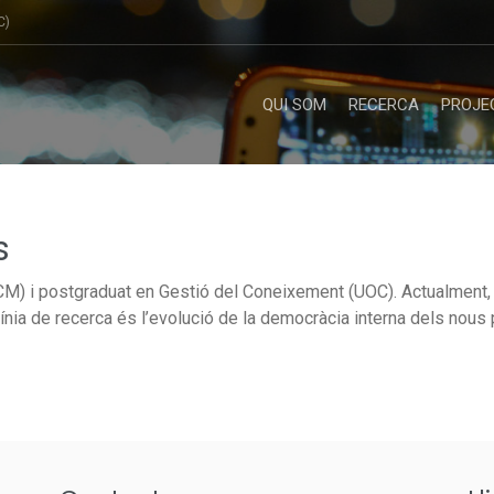
C)
QUI SOM
RECERCA
PROJE
s
UCM) i postgraduat en Gestió del Coneixement (UOC). Actualment,
línia de recerca és l’evolució de la democràcia interna dels nous 