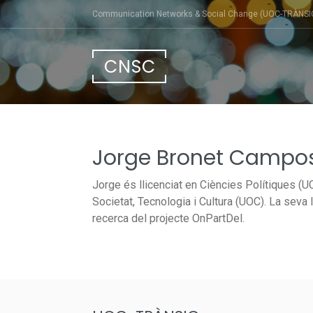
Skip
Communication Networks & Social Change (UOC-TRÀNSI
to
content
CNSC
Jorge Bronet Campo
Jorge és llicenciat en Ciències Polítiques (
Societat, Tecnologia i Cultura (UOC). La seva 
recerca del projecte OnPartDel.