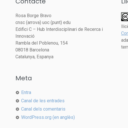
Contacte
Ll
Rosa Borge Bravo
cnsc (arrova) uoc (punt) edu
lli
Edifici C – Hub Interdisciplinari de Recerca i
Com
Innovació
ada
Rambla del Poblenou, 154
ter
08018 Barcelona
Catalunya, Espanya
Meta
Entra
Canal de les entrades
Canal dels comentaris
WordPress.org (en anglès)