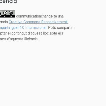
icència
communicationchange té una
cència
Creative Commons Reconeixement-
partirIgual 4.0 Internacional
. Pots compartir i
ptar el contingut d'aquest lloc sota els
mes d'aquesta llicència.