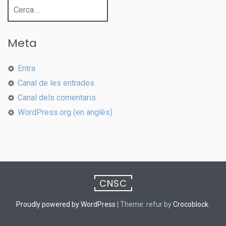
Cerca:
Meta
Entra
Canal de les entrades
Canal dels comentaris
WordPress.org (en anglès)
CNSC
Proudly powered by WordPress
|
Theme: refur by
Crocoblock
.