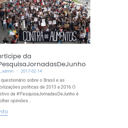
rticipe da
PesquisaJornadasDeJunho
_admin
2017-02-14
questionário sobre o Brasil e as
ilizações políticas de 2013 a 2016 O
etivo da #PesquisaJornadasDeJunho é
olher opiniões...
info