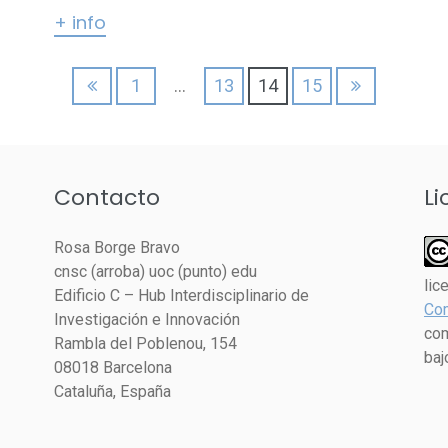
+ info
1
…
13
14
15
Contacto
Li
Rosa Borge Bravo
cnsc (arroba) uoc (punto) edu
lic
Edificio C – Hub Interdisciplinario de
Com
Investigación e Innovación
com
Rambla del Poblenou, 154
baj
08018 Barcelona
Cataluña, España