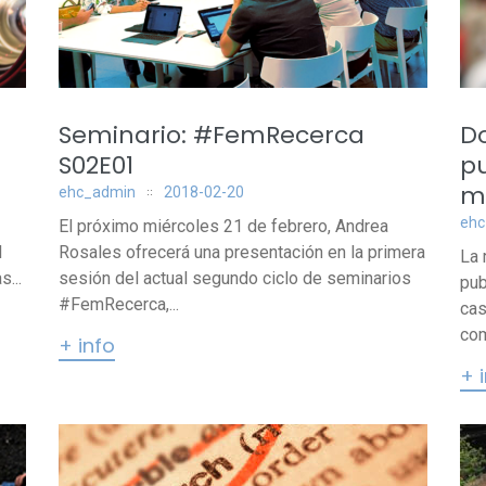
n
Seminario: #FemRecerca
D
S02E01
pu
m
ehc_admin
2018-02-20
ehc
El próximo miércoles 21 de febrero, Andrea
l
Rosales ofrecerá una presentación en la primera
La 
...
sesión del actual segundo ciclo de seminarios
pub
#FemRecerca,...
cas
com
+ info
+ 