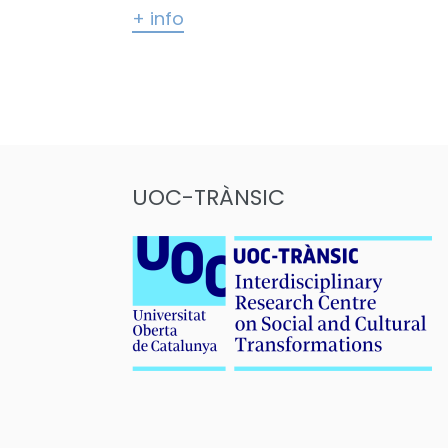
+ info
Paginación
de
entradas
UOC-TRÀNSIC