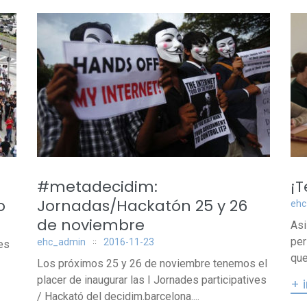
#metadecidim:
¡T
o
Jornadas/Hackatón 25 y 26
ehc
de noviembre
Asi
per
ehc_admin
2016-11-23
es
que
Los próximos 25 y 26 de noviembre tenemos el
placer de inaugurar las I Jornades participatives
+ 
/ Hackató del decidim.barcelona....