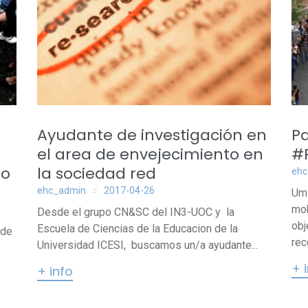
Ayudante de investigación en
Pa
el area de envejecimiento en
#
io
la sociedad red
ehc
ehc_admin
2017-04-26
Um 
mob
Desde el grupo CN&SC del IN3-UOC y la
obj
Escuela de Ciencias de la Educacion de la
 de
rec
Universidad ICESI, buscamos un/a ayudante...
+ 
+ info